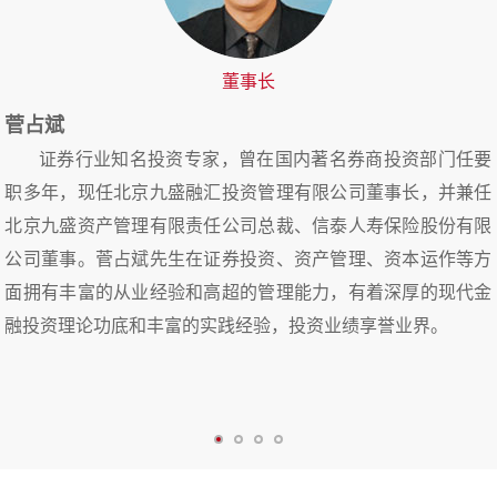
董事长
法务经理
总经理
副总经理
菅占斌
闫蕾
姚阳
郑洪岗
毕业于首都师范大学，法学硕士，在金融投资领域工作多年，具有丰
证券行业知名投资专家，曾在国内著名券商投资部门任要
毕业于中央财经大学，金融管理方向工商管理硕士，
北京大学IT创投管理硕士；历任臣君（北京）资产管
富的法律事务经验。
职多年，现任北京九盛融汇投资管理有限公司董事长，并兼任
理有限公司投资总监，中江融新投资管理（北京）有限
先后取得证券、期货及基金行业从业资格，曾任华夏富
北京九盛资产管理有限责任公司总裁、信泰人寿保险股份有限
公司投资总监等；98年接触A股，2007年接触国内期货
邦金融投资管理有限公司证券投资部投资经理，北京盛
公司董事。菅占斌先生在证券投资、资产管理、资本运作等方
市场，多年担任证券私募基金经理，历经牛熊转换，依
达实业集团有限公司证券投资部投资经理等；2006年开
面拥有丰富的从业经验和高超的管理能力，有着深厚的现代金
然能使管理的资产在极低回撤下持续保持净值稳健增
始接触二级市场，拥有十余年证券分析及投资经验，对
融投资理论功底和丰富的实践经验，投资业绩享誉业界。
长，投资经验十分丰富。姚阳先生具有成熟的投资策略
市场和行业洞察能力敏锐，擅长采用基本面和技术分析
及较强的风险控制能力，特别能捕捉大势及板块交易机
相结合的方法开展投资布局，坚持价值与成长并重，管
会，擅长大规模资金布局。
理风格得到市场的多轮检验。