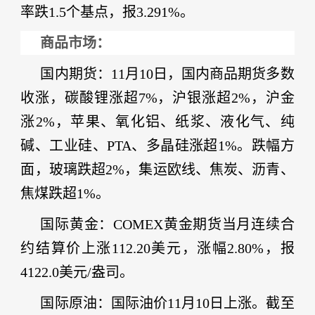
率跌1.5个基点，报3.291%。
商品市场：
国内期货：
11月10日，国内商品期货多数
收涨，碳酸锂涨超7%，沪银涨超2%，沪金
涨2%，
苹果
、氧化铝、纸浆、液化气、纯
碱、工业硅、
PTA、多晶硅涨超1%。跌幅方
面，玻璃跌超2%，集运欧线、焦炭、沥青、
焦煤跌超1%。
国际黄金
：
COMEX黄金期货当月连续合
约结算价上涨112.20美元，涨幅2.80%，报
4122.0美元/盎司。
国际原油
：国际油价
11月10日上涨。截至