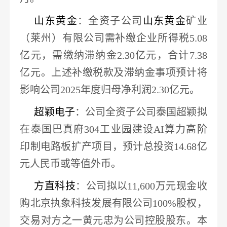
山东黄金
：全资子公司
山东黄金
矿业
（莱州）有限公司需补缴企业所得税
5.08
亿元，需缴纳滞纳金2.30亿元，合计7.38
亿元。上述补缴税款及滞纳金事项预计将
影响公司
2025年度归母净利润2.30亿元
。
超颖电子
：公司全资子公司泰国超颖拟
在泰国巴真府
304工业园建设AI算力高阶
印制电路板扩产项目，
预计总投资
14.68亿
元人民币或等值外币
。
方直科技
：公司拟以
11,600万元现金
收
购北京执象科技发展有限公司
100%股权
，
交易对方之一黄元忠为公司控股股东。本