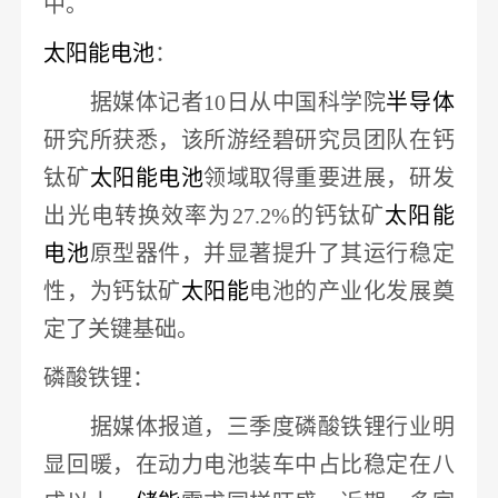
中
。
太阳能
电池
：
据媒体记者
10日从中国科学院
半导体
研究所获悉，该所游经碧研究员团队在钙
钛矿
太阳能
电池
领域取得重要进展，研发
出光电转换效率为
27.2%的钙钛矿
太阳能
电池
原型器件，并显著提升了其运行稳定
性，
为钙钛矿
太阳能
电池的产业化发展奠
定了关键基础
。
磷酸铁锂
：
据媒体报道，三季度磷酸铁锂行业明
显回暖，在动力电池装车中占比稳定在八