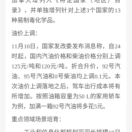
加拿大增列入《特定国家（地区）目
录》
，并单独增列针对上述
3个国家的13
种易制毒化学品。
油价上调
：
11月10日，国家发改委发布消息称，自24
时起，国内汽油价格和柴油价格分别上调
125元/吨和120元/吨。折合升价，92号汽
油、95号汽油和0号柴油均上调0.1元。本
次油价上调落地之后，驾车出行成本将有
所增加。按照油箱容量为50 L的家用轿车
为例，
加满一箱
92号汽油将多花5元
。
重点领域场景培育
：