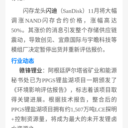
闪存龙头
闪迪
（
SanDisk）
11月将大幅
调涨NAND闪存合约价格
，涨幅高达
50%。其涨价的消息引发整个存储供应链
震动，导致创见、宜鼎国际与宇瞻科技等
模组厂决定暂停出货并重新评估报价。
行业动态
赣锋锂业
：阿根廷萨尔塔省矿业和能源
秘书处已为
PPGS锂盐湖项目一期颁发了
《环境影响评估报告》，
标志着该项目取
得关键进展
。根据技术报告，整合后的
PPGS锂盐湖项目拥有约1,507万吨LCE探明
+控制资源量，将成为最大的未开发锂卤