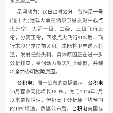
水资源之一。
星河动力
：
10日12时02分，谷神星一号
(遥十九)运载火箭在酒泉卫星发射中心点
火升空，火箭一级、二级、三级飞行正
常，分离正常，四级点火飞行510s后，飞
行末段异常提前关机，
未能将卫星送入轨
道，发射任务失利
。具体原因正在进一步
分析排查。星河动力航天对此致歉，并称
将全力查明故障原因。
台积电
：周一公布的数据显示，
台积电
10月营收同比增长16.9%，为自2024年2月
以来最慢增速，
但仍高于分析师平均预期
的
16%增速
。数据公布后，
台积电
美国存