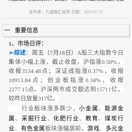
发布者：九盛融汇投资 日期：2025-07-21
一 重要信息
1
、市场日评：
➢
综述
：周五（7月18日）
A股三大指数今日
集体小幅上涨，截止收盘，沪指涨0.50%，
收报3534.48点；深证成指涨0.37%，收报
10913.84点；创业板指涨0.34%，收报
2277.15点。沪深两市成交额达到15711亿，
较昨日放量317亿。
行业板块涨多跌少，
小金属
、
能源金
属
、
采掘行业
、
化肥行业
、
教育
、
煤炭行
业
、
有色金属
板块涨幅居前，
游戏
、
多元金