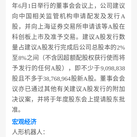
年6月1日举行的董事会会议上，
公司建议
向中国相关监管机构申请配发及发行
A
股，并向上海证券交易所申请该等A股在
科创板上市及准予交易
。建议
A股发行数
量占建议A股发行完成后公司总股本的2%
至8%之间（不含因超额配股权获行使而将
予发行的任何A股），即不少于9,098,838
股且不多于38,768,964股新A股。董事会会
议亦已通过其他有关建议A股发行的附加
决议案，并将于年度股东会上提请股东批
准。
宏观经济
人形
机器人
：