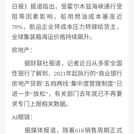
日报》报道指出，受霍尔木兹海峡通行受
阻等因素影响，船用燃油成本暴涨近
70%，航运企业将成本压力转嫁给货主，
全球集装箱海运价格持续飙升。
房地产
：
据财联社报道，记者近日从多家全国
性
银行
了解到，
2021年起执行的“商业
银行
房地产
贷款
‘五档两线’集中度管理制度”已
进一步“放松”，
有关部门去年底已不再要
求专门上报相关数据
。
AI眼镜
：
据媒体报道，随着
618销售周期正式