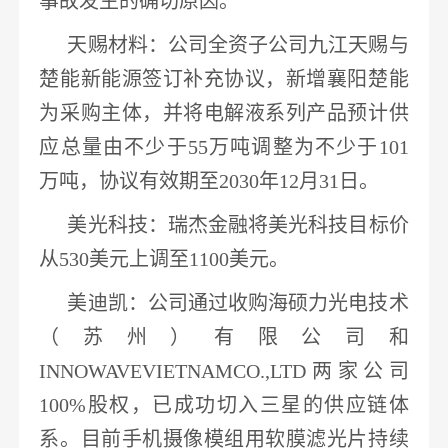
事故发生的确切原因。
天赐材料
：公司全资子公司九江天赐与
楚能
新能源
签订补充协议，新增襄阳楚能
为采购主体，并将电解液系列产品预计供
应总量
由不少于
55万吨调整为不少于101
万吨
，协议有效期至
2030年12月31日。
美光科技
：
瑞杰金融
将
美光科技
目标价
从
530美元上调至1100美元
。
美迪凯
：公司通过收购海硕力光电技术
（苏州）有限公司和
INNOWAVEVIETNAMCO.,LTD两家公司
100%股权，
已成功切入三星的供应链体
系
。目前手机摄像模组用软膜滤光片持续