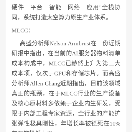
硬件—平台—智能—网络—应用”全栈协
同，系统打造太空算力原生产业体系。
MLCC
：
高盛
分析师
Nelson Armbrust在一份近期
研报中指出，在当前的AI服务器物料清单
成本构成中，
MLCC
已赫然上升为第三大
成本项，仅次于
GPU和
存储芯片
。而
高盛
分析师
Allen Chang近期指出，目前该领域
真正的瓶颈，在于
MLCC
行业的生产设备
及核心原材料多依赖于企业内生研发，受
限于内部工程专家资源，全行业的产能扩
张弹性极具刚性，年增长率被锁死在
10%