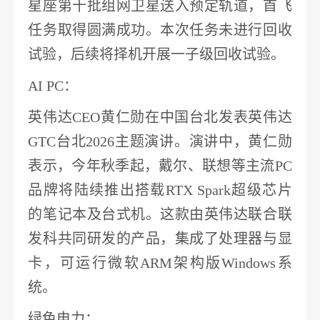
星座第十批组网卫星送入预定轨道
，首飞
任务取得圆满成功。本次任务未进行回收
试验，后续将择机开展一子级回收试验。
AI PC
：
英伟达
CEO黄仁勋在中国台北发表
英伟达
GTC台北2026主题演讲。演讲中，黄仁勋
表示，
今年秋季起，戴尔、联想等主流
PC
品牌将陆续推出搭载RTX Spark超级芯片
的笔记本及台式机
。这款由英伟达联合联
发科共同研发的产品，集成了处理器与显
卡，可运行
微软
ARM架构版Windows系
统。
绿色
电力
：