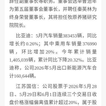
辞任副董事长等职务。董事会选举曹治年
为第五届董事会董事长，并聘任秦英林为
终身荣誉董事长，其将担任牧原养猪研究
院院长。
比亚迪
：
5月
汽车
销量
383453辆，
同比
增长约
0.26%
；其中
乘用车
销量
376990
辆，环比增加20%。今年累计销量
1,405,039辆，累计同比下降20.32%。
比亚
迪
称，公司
2026年5月出口
新能源
汽车
合
计
160,644辆。
江苏国信
：公司股票于
2026年5月28
日、5月29日和6月1日连续三个交易日收
盘价格涨幅偏离值累计超过20%，属于股