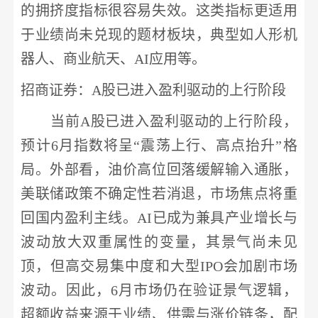
的拥挤度指标很容易失效。这类指标更适用
于业绩尚未兑现的题材板块，典型如人形
机
器人
、
商业航天
、
AI应用
等。
招商证券
：
A股已进入盈利驱动的上行阶段
当前
A股已进入盈利驱动的上行阶段，
预计6月指数将呈“震荡上行、高点抬升”格
局。外部看，油价高位回落缓解输入通胀，
美联储政策不确定性若消退，市场焦点将重
回国内盈利主线。AI已成为兼具产业增长与
波动放大双重属性的变量，其景气尚未见
顶，但高交易集中度和大型IPO会加剧市场
波动。因此，6月市场仍在验证景气逻辑，
超额收益来源于业绩、供需与涨价链条，配