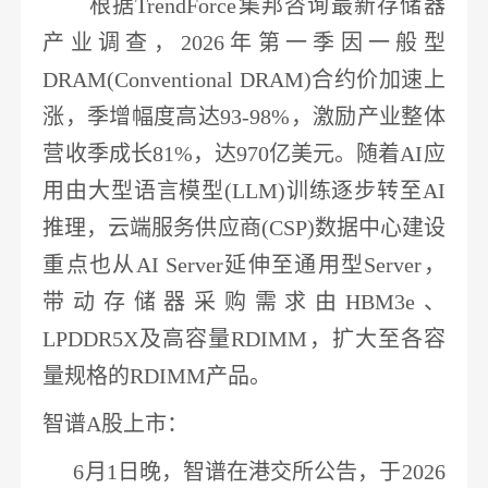
根据
TrendForce集邦咨询最新存储器
产业调查，2026年第一季因一般型
DRAM(Conventional DRAM)合约价加速上
涨，季增幅度高达93-98%
，激励产业整体
营收季成长
81%，达970亿美元。随着
AI应
用
由大型语言模型
(LLM)训练逐步转至AI
推理，云端服务供应商(CSP)
数据中心
建设
重点也从
AI Server延伸至通用型Server，
带动存储器采购需求由HBM3e、
LPDDR5X及高容量RDIMM，扩大至各容
量规格的RDIMM产品。
智谱
A股上市
：
6月1日晚，
智谱
在港交所公告，于
2026