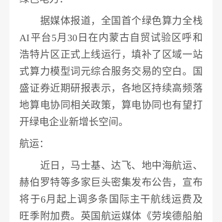
据媒体报道，
全国首个绿色算力全栈
AI平台5月30日在内蒙古自贸试验区呼和
浩特片区正式上线运行
，填补了区域一站
式算力模型词元
综合
服务交易的空白。
国
盛证券
近期研报表示，各地区持续高频落
地算电协同相关政策，算电协同也有望打
开绿电企业新增长空间。
航运
：
近日，马士基、达飞、地中海
航运
、
赫伯罗特等多家巨头密集发布公告，
宣布
将于
6月起上调多条国际主干航线运费及
旺季附加费
。英国
航运
媒体《劳埃德船舶