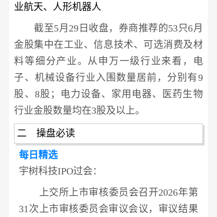
业航天、人形机器人
截至
5月29日收盘，券商推荐的53只6月
金股集中在工业、信息技术、可选消费及材
料等细分产业。从申万一级行业来看，
电
子
、
机械设备
行业入围数量居前，分别有
9
股、8股；
电力
设备、
家用电器
、
医药生物
行业金股数量均在
3股及以上。
二 操盘必读
每日精选
宇树科技
IPO过会
：
上交所上市审核委员会召开
2026年第
31次上市审核委员会审议会议，
审议结果