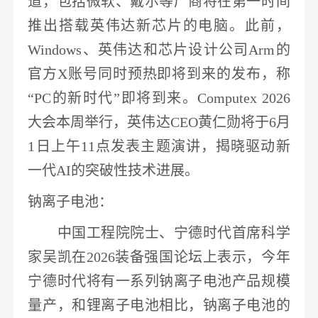
道，包括
微软
、戴尔等厂商将在第一时间
推出搭载
英伟达
新芯片的电脑。此前，
Windows、
英伟达
和芯片设计公司
Arm的
官方X账号同时预热即将到来的发布，称
“PC的新时代”即将到来
。
Computex 2026
大会本周举行，英伟达CEO黄仁勋将于6月
1日上午11点发表主题演讲，揭晓驱动新
一代AI的突破性技术进展。
钠离子电池
：
中国工程院院士、
宁德时代
首席科学
家吴凯在
2026装备强国论坛上表示，
今年
宁德时代
将有一系列
钠离子电池
产品规模
量产
，和
锂
离子
电池
相比，
钠离子电池
的