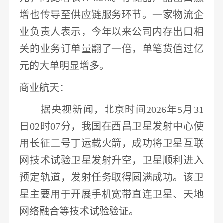
增也传导至供应链服务环节。一家
物流
企
业负责人表示，
今年以来公司内存出口相
关的业务订单量翻了一倍，单笔货值过亿
元的大单明显增多
。
商业航天
：
据央视新闻，北京时间
2026年5月31
日02时07分，
我国在西昌卫星发射中心使
用长征二号丁运载火箭，成功将
卫星互联
网
技术试验卫星发射升空
，卫星顺利进入
预定轨道，发射任务取得圆满成功。该卫
星主要用于开展手机宽带直连卫星、天地
网络融合等技术试验验证。