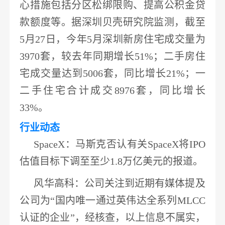
心措施包括分区松绑限购、提高公积金贷
款额度等。据深圳
贝壳
研究院监测，截至
5月27日，
今年
5月深圳新房住宅成交量为
3970套，较去年同期增长51%
；二手房住
宅成交量达到
5006套，同比增长21%；一
二手住宅合计成交8976套，同比增长
33%。
行业动态
SpaceX
：
马斯克否认有关
SpaceX将IPO
估值目标下调至至少1.8万亿美元的报道
。
风华高科
：公司关注到近期有媒体提及
公司为
“国内唯一通过英伟达全系列
MLCC
认证的企业
”，经核查，以上信息不属实，