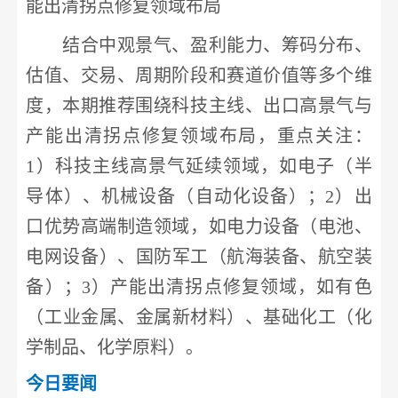
能出清拐点修复领域布局
结合中观景气、盈利能力、筹码分布、
估值、交易、周期阶段和赛道价值等多个维
度，本期推荐围绕科技主线、出口高景气与
产能出清拐点修复领域布局，重点关注：
1）科技主线高景气延续领域，如
电子
（半
导体）、
机械设备
（
自动化设备
）；
2）出
口优势高端制造领域，如
电力设备
（
电池
、
电网设备
）、国防
军工
（航海装备、航空装
备）；
3）产能出清拐点修复领域，如有色
（
工业金属
、金属
新材料
）、
基础化工
（
化
学制品
、
化学原料
）。
今日要闻