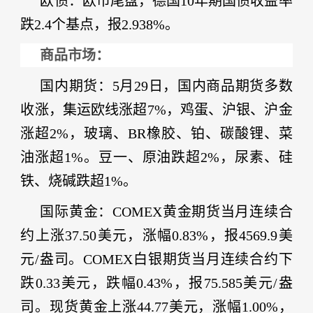
欧债：
欧市尾盘，德国
10年期国债收益率
跌2.4个基点，报2.938%。
商品市场：
国内
期货
：
5月29日，国内商品
期货
多数
收涨，集运欧线涨超
7%，鸡蛋、沪银、沪金
涨超2%，玻璃、BR
橡胶
、铂、碳酸
锂
、菜
油涨超
1%。豆一、原油跌超2%，尿素、硅
铁、烧碱跌超1%。
国际
黄金
：
COMEX
黄金
期货当月连续合
约上涨
37.50美元，涨幅0.83%，报4569.9美
元/盎司。COMEX
白银
期货当月连续合约下
跌
0.33美元，跌幅0.43%，报75.585美元/盎
司。现货
黄金
上涨
44.77美元，涨幅1.00%，