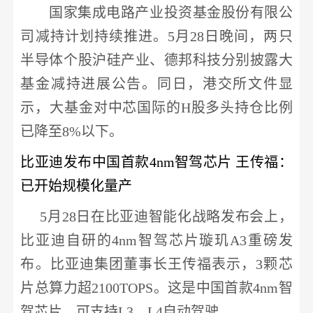
国家集成电路产业投资基金股份有限公
司减持计划持续推进。
5月28日晚间，两只
半导体
个股
沪硅产业
、德邦科技分别披露大
基金减持进展公告。同日，港交所文件显
示，大基金对
中芯国际
的
H股多头持仓比例
已降至8%以下。
比亚迪发布中国首款
4nm智驾芯片 王传福：
已开始规模化量产
5月28日在
比亚迪
智能化战略发布会上，
比亚迪
自研的
4nm智驾芯片璇玑A3重磅发
布。
比亚迪
集团董事长王传福表示，
3颗芯
片总算力超2100TOPS。这是中国首款4nm智
驾芯片，可支持L3、L4自动驾驶。