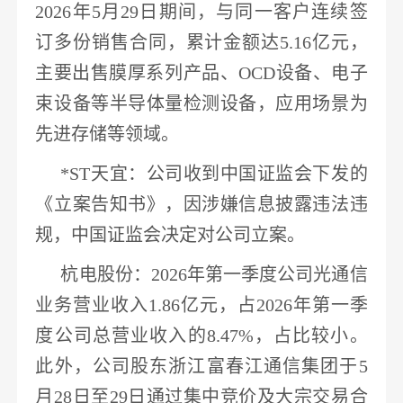
2026年5月29日期间，与同一客户连续签
订多份销售合同，
累计金额达
5.16亿元
，
主要出售膜厚系列产品、
OCD设备、
电子
束设备等
半导体
量检测设备，应用场景为
先进存储等领域。
*ST天宜
：公司收到中国证监会下发的
《立案告知书》，因涉嫌信息披露违法违
规，
中国证监会决定对公司立案
。
杭电股份
：
2026年第一季度公司光
通信
业务营业收入
1.86亿元，
占
2026年第一季
度公司总营业收入的8.47%
，占比较小。
此外，公司股东浙江富春江
通信
集团于
5
月28日至29日通过集中竞价及大宗交易合