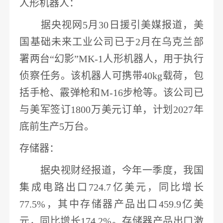
人形
机器人
：
据央视网
5月30日援引美媒报道，
美
国基础未来工业公司已于
2月在乌克兰部
署两台“幻影”MK-1人形
机器人
，用于执行
侦察任务。该
机器人
可携带
40kg载荷，包
括手枪、霰弹枪和M-16步枪等。该公司已
与美军签订1800万美元订单，计划2027年
底前生产5万台。
存储器
：
据央视财经报道，今年一季度，我国
集成电路出口
724.7亿美元，同比增长
77.5%，其中存储器产品出口459.9亿美
元，同比增长174.2%。存储器产品出口激