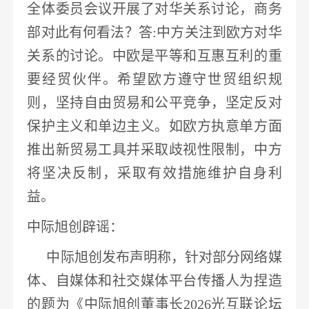
全体委员会议开展了对华关系讨论，商务
部对此有何看法？答:中方关注到欧方对华
关系的讨论。中欧是平等和互惠互利的重
要经贸伙伴。希望欧方遵守世贸组织规
则，坚持自由贸易和公平竞争，坚定反对
保护主义和单边主义。
如欧方执意单方面
推出新贸易工具并采取歧视性限制，中方
将坚决反制
，采取有效措施维护自身利
益。
中际旭创
辟谣
：
中际旭创
发布声明称，针对部分网络媒
体、自媒体和社交媒体平台传播人为捏造
的题为《
中际旭创
董事长
2026光互联论坛