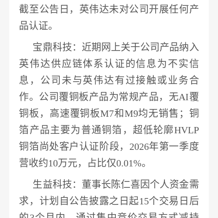
截至公告日，英伟达未对公司开展任何产
品认证
。
宝鼎科技
：
近期网上关于
公司产品纳入
英伟达供应链体系认证的信息为不实信
息
，公司未与英伟达有过接触或业务合
作。公司覆
铜
板产品为常规产品，无
AI覆
铜
板，高速覆
铜
板
M7和M9均无销售；铜
箔产品主要为普通铜箔，超低轮廓HVLP
铜箔尚处客户认证阶段，2026年第一季度
营收约10万元，占比仅0.01%。
生益科技
：董事长陈仁喜因个人资金需
求，计划自公告披露之日起
15个交易日后
的3个月内，
通过集中竞价交易方式减持