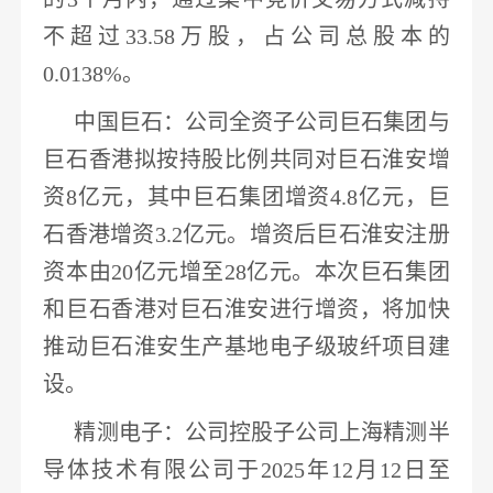
不超过
33.58万股
，占公司总股本的
0.0138%。
中国巨石
：公司全资子公司巨石集团与
巨石香港拟按持股比例
共同对巨石淮安增
资
8亿元
，其中巨石集团增资
4.8亿元，巨
石香港增资3.2亿元。增资后巨石淮安注册
资本由20亿元增至28亿元。本次巨石集团
和巨石香港对巨石淮
安进
行增资，将加快
推动巨石淮安生产基地
电子
级玻纤项目建
设。
精测电子
：公司控股子公司上海精测
半
导体
技术有限公司于
2025年12月12日至